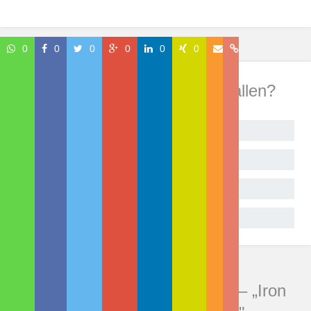
0
0
0
0
0
0
Wie hat Dir dieser Beitrag gefallen?
Begeistert!
Sehr gut
Geht so
Gar nicht
Kommentare zu "Rückblick 11 – „Iron