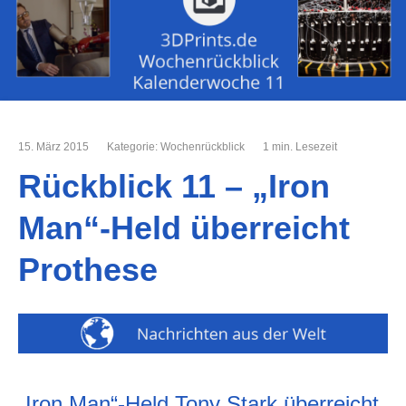
15. März 2015
Kategorie:
Wochenrückblick
1 min. Lesezeit
Rückblick 11 – „Iron
Man“-Held überreicht
Prothese
„Iron Man“-Held Tony Stark überreicht