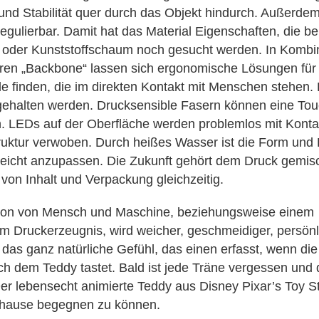
und Stabilität quer durch das Objekt hindurch. Außerdem 
regulierbar. Damit hat das Material Eigenschaften, die be
der Kunststoffschaum noch gesucht werden. In Kombin
ren „Backbone“ lassen sich ergonomische Lösungen für 
 finden, die im direkten Kontakt mit Menschen stehen.
gehalten werden. Drucksensible Fasern können eine Tou
. LEDs auf der Oberfläche werden problemlos mit Konta
ruktur verwoben. Durch heißes Wasser ist die Form und 
eicht anzupassen. Die Zukunft gehört dem Druck gemis
 von Inhalt und Verpackung gleichzeitig.
tion von Mensch und Maschine, beziehungsweise einem
m Druckerzeugnis, wird weicher, geschmeidiger, persönl
 das ganz natürliche Gefühl, das einen erfasst, wenn die
h dem Teddy tastet. Bald ist jede Träne vergessen und 
er lebensecht animierte Teddy aus Disney Pixar’s Toy St
uhause begegnen zu können.