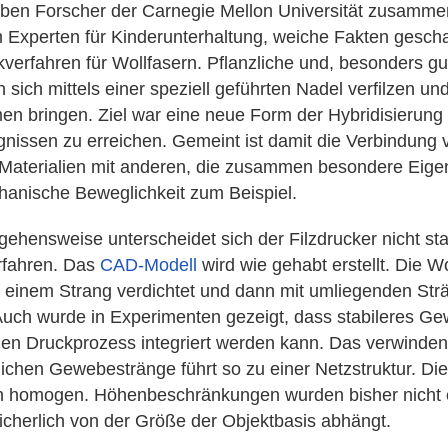
en Forscher der Carnegie Mellon Universität zusamme
 Experten für Kinderunterhaltung, weiche Fakten gescha
verfahren für Wollfasern. Pflanzliche und, besonders gut
 sich mittels einer speziell geführten Nadel verfilzen und
men bringen. Ziel war eine neue Form der Hybridisierung
nissen zu erreichen. Gemeint ist damit die Verbindung v
Materialien mit anderen, die zusammen besondere Eige
anische Beweglichkeit zum Beispiel.
gehensweise unterscheidet sich der Filzdrucker nicht st
rfahren. Das
CAD-Modell
wird wie gehabt erstellt. Die Wo
 einem Strang verdichtet und dann mit umliegenden Str
uch wurde in Experimenten gezeigt, dass stabileres G
 den Druckprozess integriert werden kann. Das verwinden
lichen Gewebestränge führt so zu einer Netzstruktur. Die
h homogen. Höhenbeschränkungen wurden bisher nicht e
icherlich von der Größe der Objektbasis abhängt.