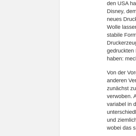
den USA hab
Disney, dem
neues Druck
Wolle lassen
stabile For
Druckerzeug
gedruckten 
haben: mech
Von der Vor
anderen Ve
zunächst zu
verwoben. A
variabel in
unterschied
und ziemlic
wobei das s