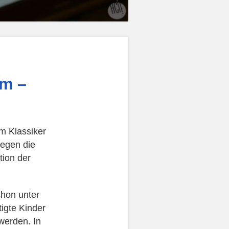
rm –
m Klassiker
gegen die
tion der
hon unter
igte Kinder
werden. In