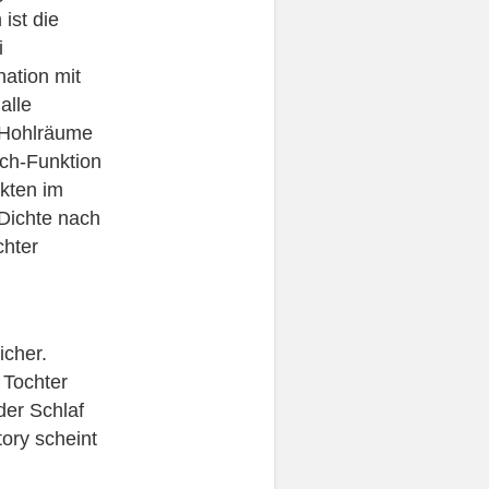
ist die
i
ation mit
alle
 Hohlräume
ch-Funktion
kten im
Dichte nach
chter
icher.
 Tochter
der Schlaf
ory scheint