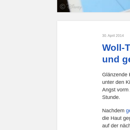
30. April 2014
Woll-
und g
Glänzende 
unter den K
Angst vorm A
Stunde.
Nachdem
g
die Haut ge
auf der näc