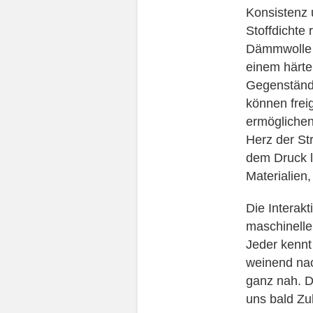
Konsistenz 
Stoffdichte 
Dämmwolle o
einem härte
Gegenstände
können frei
ermöglichen
Herz der St
dem Druck l
Materialien,
Die Interak
maschinelle
Jeder kennt
weinend nac
ganz nah. D
uns bald Z