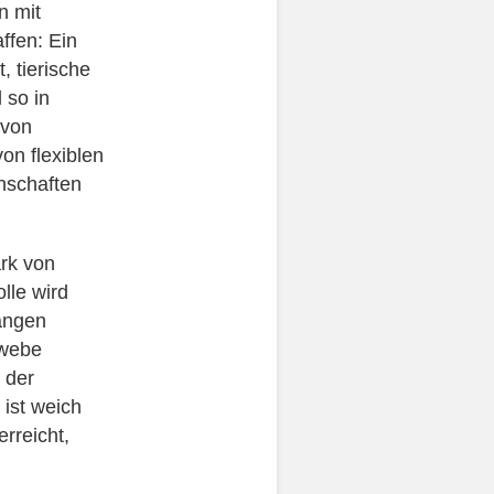
n mit
ffen: Ein
, tierische
 so in
 von
on flexiblen
nschaften
ark von
lle wird
ängen
ewebe
 der
 ist weich
rreicht,