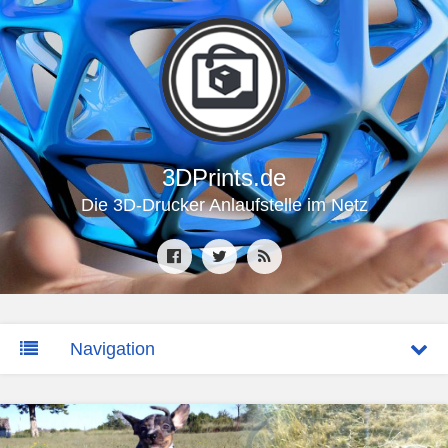
3DPrints.de
Die 3D-Drucker Anlaufstelle im Netz
Navigation