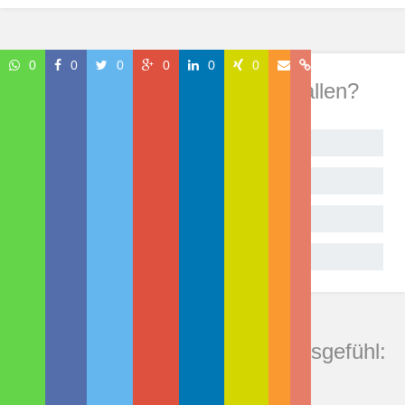
0
0
0
0
0
0
Wie hat Dir dieser Beitrag gefallen?
Begeistert!
Sehr gut
Geht so
Gar nicht
Kommentare zu "Neues Lebensgefühl:
Wenn 3D-Drucker das Laufen