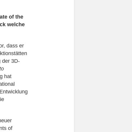
ate of the
ck welche
r, dass er
ktionstätten
g der 3D-
to
g hat
ational
 Entwicklung
ie
neuer
ts of