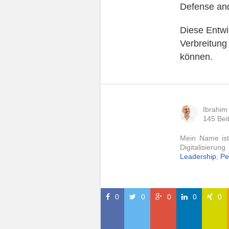
Defense and
Diese Entwi
Verbreitung
können.
Ibrahim
145 Bei
Mein Name ist
Digitalisierun
Leadership
,
Pe
Newslett
0
0
0
0
0
Erhalten Sie k