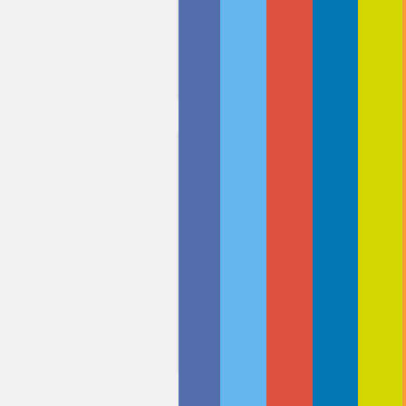
Wie hat Dir dieser Be
Begeistert!
Sehr gut
Geht so
Gar nicht