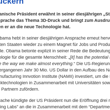
uckern
nische Präsident erwähnt in seiner diesjährigen „St
prache das Thema 3D-Druck und bringt zum Ausdru
n er an die neue Technologie hat.
bama hebt in seiner diesjährigen Ansprache erneut hervo
gten Staaten wieder zu einem Magnet für Jobs und Produ
e. Obama betonte explizit in seiner Rede die Bedeutun
logie für die gesamte Menschheit: „
[it] has the potential 
ze the way we make almost everything.
“ Die US-Regierun
vergangenen Jahr 30 Mio. US Dollar in den Aufbau des N
ufacturing Innvotion Institute (NAMII) investiert, um die
ktechnologien in Zusammenarbeit mit Universitäten sow
n Partnern zufördern.
rache kündigte der US Präsident nun die Eröffnung drei 
ing Labs” an die in Zusammenarbeit mit dem “Departmen