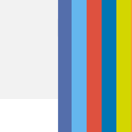
Kommentare zu "Obama s
Unsere Themen
Angebote
Drucker
Invest