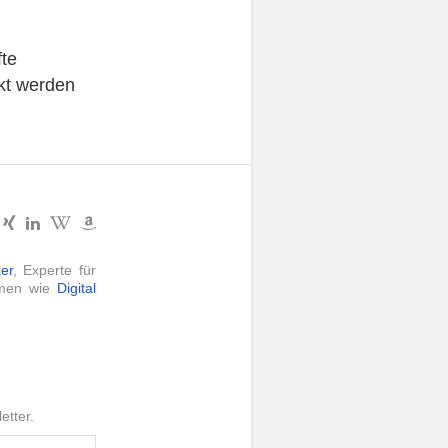
fte
kt werden
er
, Experte für
hemen wie
Digital
etter.