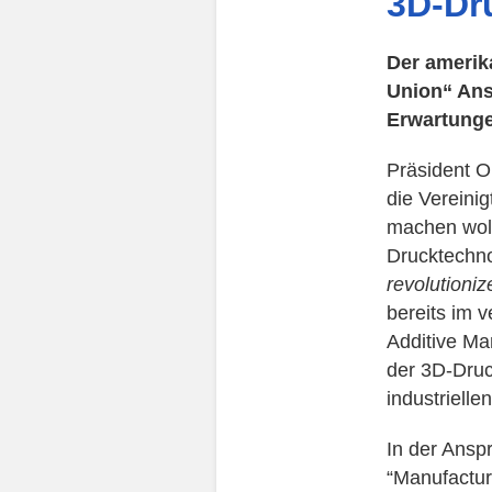
3D-Dr
Der amerika
Union“ Ans
Erwartunge
Präsident O
die Vereini
machen woll
Drucktechno
revolutioni
bereits im 
Additive Man
der 3D-Druc
industrielle
In der Ansp
“Manufactur