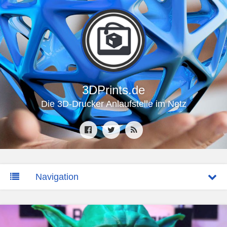
3DPrints.de
Die 3D-Drucker Anlaufstelle im Netz
Navigation