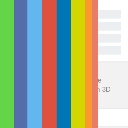
Begeistert!
Sehr gut
Geht so
Gar nicht
Kommentare zu "8 unglaubliche
Videos, um deine Freunde vom 3D-
Druck zu überzeugen"