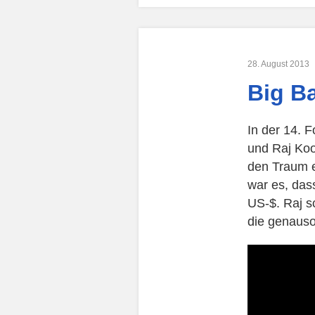
28. August 2013
Big Ba
In der 14. 
und Raj Koo
den Traum e
war es, das
US-$. Raj s
die genauso