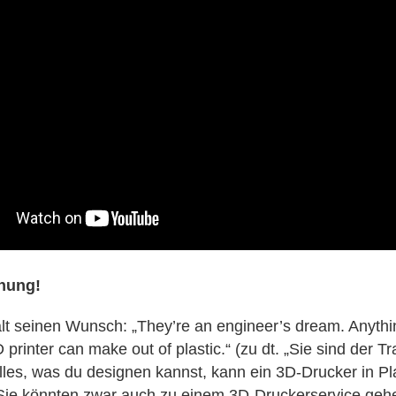
nung!
lt seinen Wunsch: „They’re an engineer’s dream. Anyth
 printer can make out of plastic.“ (zu dt. „Sie sind der 
Alles, was du designen kannst, kann ein 3D-Drucker in Pl
) Sie könnten zwar auch zu einem 3D-Druckerservice geh