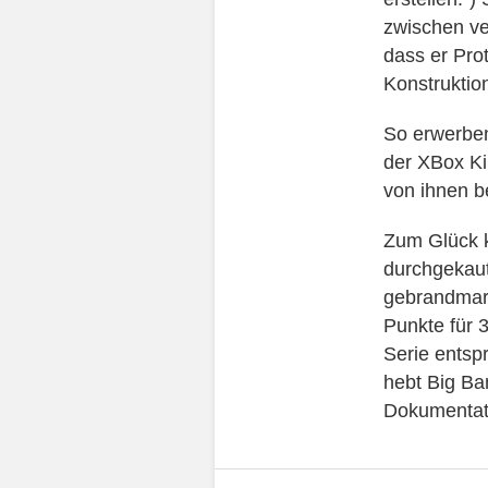
zwischen ve
dass er Pro
Konstruktio
So erwerben
der XBox Ki
von ihnen be
Zum Glück k
durchgekaut
gebrandmark
Punkte für 
Serie entsp
hebt Big Ba
Dokumentati