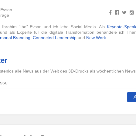
 Evsan
träge
 Ibrahim “Ibo” Evsan und ich lebe Social Media. Als
Keynote-Speak
g und als Experte für die digitale Transformation behandele ich T
rsonal Branding
,
Connected Leadership
und
New Work
.
er
ostenlos alle News aus der Welt des 3D-Drucks als wöchentlichen Newsl