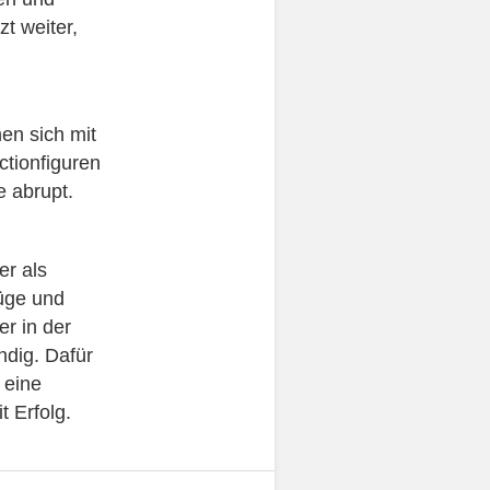
t weiter,
en sich mit
tionfiguren
e abrupt.
er als
üge und
er in der
ndig. Dafür
 eine
 Erfolg.