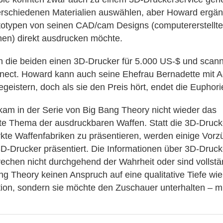
rschiedenen Materialien auswählen, aber Howard ergänz
totypen von seinen CAD/cam Designs (computererstellte
nen) direkt ausdrucken möchte.
 die beiden einen 3D-Drucker für 5.000 US-$ und scann
nect. Howard kann auch seine Ehefrau Bernadette mit Ac
geistern, doch als sie den Preis hört, endet die Euphori
am in der Serie von Big Bang Theory nicht wieder das
e Thema der ausdruckbaren Waffen. Statt die 3D-Druck
te Waffenfabriken zu präsentieren, werden einige Vorz
3D-Drucker präsentiert. Die Informationen über 3D-Druck
rechen nicht durchgehend der Wahrheit oder sind vollstä
ng Theory keinen Anspruch auf eine qualitative Tiefe wie
on, sondern sie möchte den Zuschauer unterhalten – mit