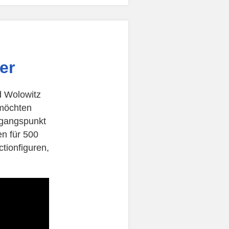
er
d Wolowitz
 möchten
sgangspunkt
en für 500
tionfiguren,