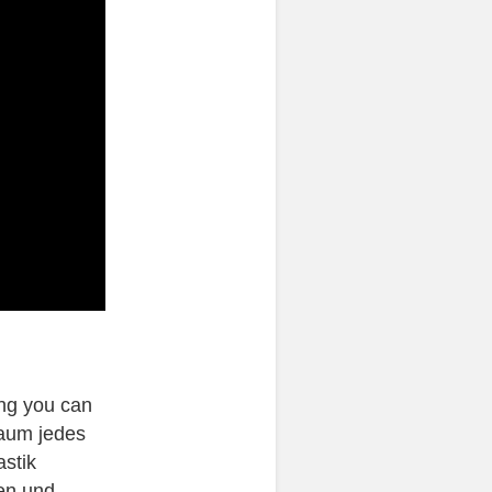
ing you can
Traum jedes
astik
en und