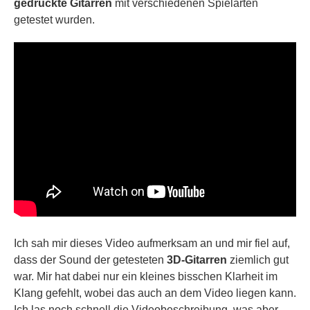
gedruckte Gitarren
mit verschiedenen Spielarten
getestet wurden.
Ich sah mir dieses Video aufmerksam an und mir fiel auf,
dass der Sound der getesteten
3D-Gitarren
ziemlich gut
war. Mir hat dabei nur ein kleines bisschen Klarheit im
Klang gefehlt, wobei das auch an dem Video liegen kann.
Ich las noch schnell die Videobeschreibung, was aber