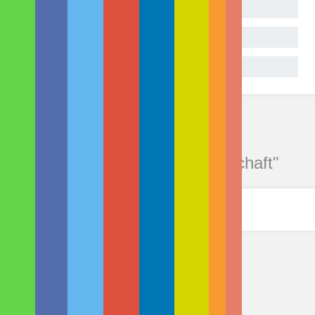
Sehr gut
Geht so
Gar nicht
Kommentare zu "3D-Drucker,
Hollywood und echte Wissenschaft"