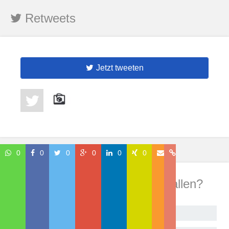
Retweets
Jetzt tweeten
0
0
0
0
0
0
Wie hat Dir dieser Beitrag gefallen?
Begeistert!