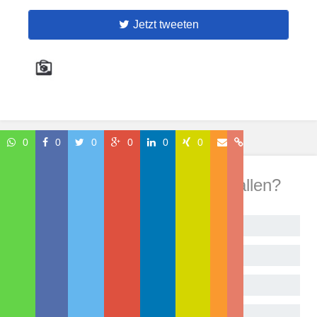
Jetzt tweeten
0
0
0
0
0
0
Wie hat Dir dieser Beitrag gefallen?
Begeistert!
Sehr gut
Geht so
Gar nicht