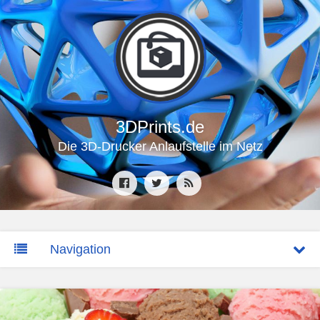
3DPrints.de
Die 3D-Drucker Anlaufstelle im Netz
Navigation