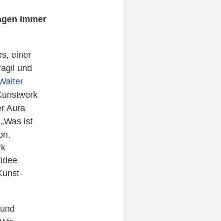
lagen immer
s, einer
ragil und
Walter
 Kunstwerk
er Aura
 „Was ist
on,
rk
 Idee
Kunst-
 und