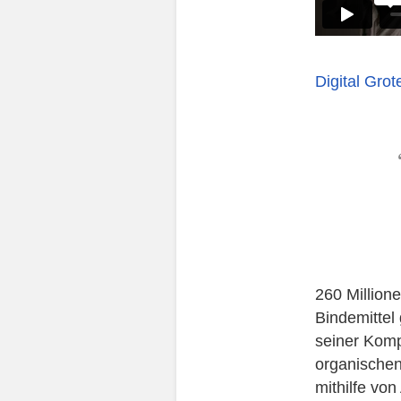
Digital Grot
260 Million
Bindemittel
seiner Komp
organische
mithilfe von