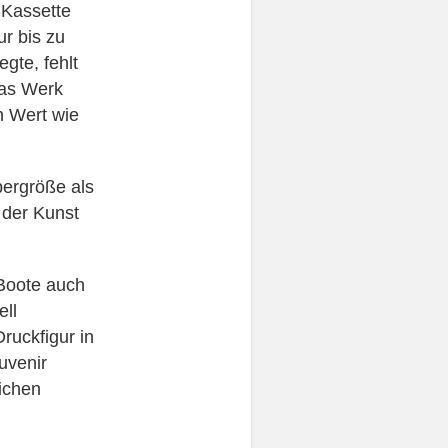
 Kassette
r bis zu
gte, fehlt
das Werk
n Wert wie
bergröße als
 der Kunst
 Boote auch
ell
ruckfigur in
uvenir
ichen