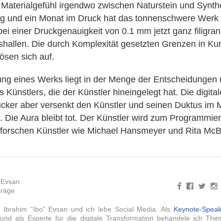
Materialgefühl irgendwo zwischen Naturstein und Synthe
g und ein Monat im Druck hat das tonnenschwere Werk h
bei einer Druckgenauigkeit von 0.1 mm jetzt ganz filigran
shallen. Die durch Komplexität gesetzten Grenzen in Ku
lösen sich auf.
ng eines Werks liegt in der Menge der Entscheidungen
 Künstlers, die der Künstler hineingelegt hat. Die digita
ker aber versenkt den Künstler und seinen Duktus im 
. Die Aura bleibt tot. Der Künstler wird zum Programmie
rforschen Künstler wie Michael Hansmeyer und Rita McB
 Evsan
träge
 Ibrahim “Ibo” Evsan und ich lebe Social Media. Als
Keynote-Speak
g und als Experte für die digitale Transformation behandele ich T