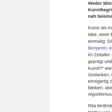
Weder Wiss
Kunstbegri
nah beieina
Kunst als m
Idee, einer
einmalig: D
Benjamin
, 
im Zeitalter
geprägt und 
Kunst?“ war 
Gedanken, K
einzigartig 
bleiben, ab
Algorithmus
Rita McBrid