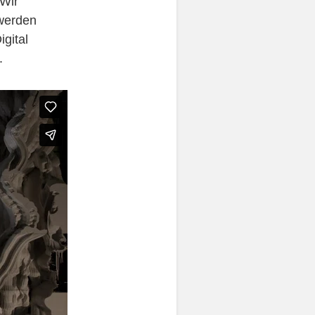
 Wir
 werden
gital
.