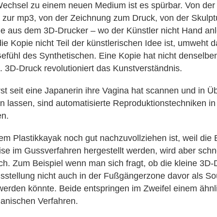
echsel zu einem neuen Medium ist es spürbar. Von der
 zur mp3, von der Zeichnung zum Druck, von der Skulptu
e aus dem 3D-Drucker – wo der Künstler nicht Hand anle
ie Kopie nicht Teil der künstlerischen Idee ist, umweht 
 Gefühl des Synthetischen. Eine Kopie hat nicht denselbe
. 3D-Druck revolutioniert das Kunstverständnis.
rst seit eine Japanerin ihre Vagina hat scannen und in Ü
 lassen, sind automatisierte Reproduktionstechniken in
n.
em Plastikkayak noch gut nachzuvollziehen ist, weil die
se im Gussverfahren hergestellt werden, wird aber schn
ch. Zum Beispiel wenn man sich fragt, ob die kleine 3D-D
sstellung nicht auch in der Fußgängerzone davor als So
erden könnte. Beide entspringen im Zweifel einem ähnl
hanischen Verfahren.