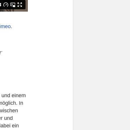
imeo
.
r
d und einem
öglich. In
zwischen
r und
dabei ein