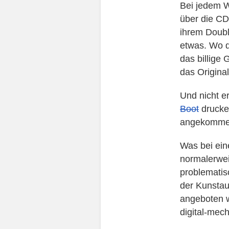
Bei jedem W
über die CD
ihrem Doubl
etwas. Wo d
das billige
das Original
Und nicht e
Boot
drucken
angekomme
Was bei ein
normalerwei
problematis
der Kunstau
angeboten w
digital-mec