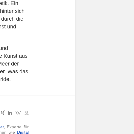
tik. Ein
inter sich
 durch die
nst und
 und
le Kunst aus
Meer der
rer. Was das
ride.
er
, Experte für
hemen wie
Digital