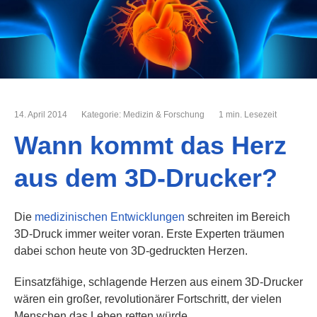
14. April 2014
Kategorie:
Medizin & Forschung
1 min. Lesezeit
Wann kommt das Herz
aus dem 3D-Drucker?
Die
medizinischen Entwicklungen
schreiten im Bereich
3D-Druck immer weiter voran. Erste Experten träumen
dabei schon heute von 3D-gedruckten Herzen.
Einsatzfähige, schlagende Herzen aus einem 3D-Drucker
wären ein großer, revolutionärer Fortschritt, der vielen
Menschen das Leben retten würde.