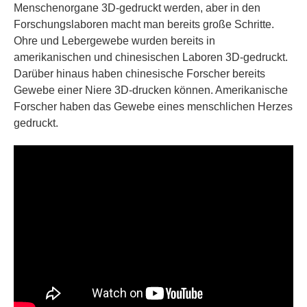
Menschenorgane 3D-gedruckt werden, aber in den
Forschungslaboren macht man bereits große Schritte.
Ohre und Lebergewebe wurden bereits in
amerikanischen und chinesischen Laboren 3D-gedruckt.
Darüber hinaus haben chinesische Forscher bereits
Gewebe einer Niere 3D-drucken können. Amerikanische
Forscher haben das Gewebe eines menschlichen Herzes
gedruckt.