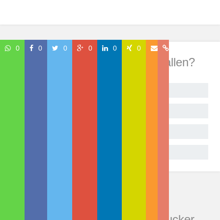
0
0
0
0
0
0
Wie hat Dir dieser Beitrag gefallen?
Begeistert!
Sehr gut
Geht so
Gar nicht
Kommentare zu "Diese
Anwendungsgebiete für 3D-Drucker