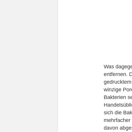
Was dagegen
entfernen. 
gedrucktem S
winzige Por
Bakterien s
Handelsübli
sich die Ba
mehrfacher N
davon abges