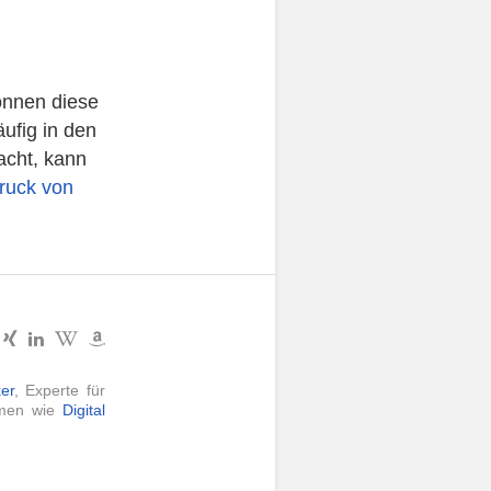
önnen diese
ufig in den
acht, kann
ruck von
er
, Experte für
hemen wie
Digital