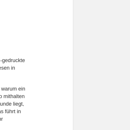
D-gedruckte
esen in
, warum ein
o mithalten
unde liegt,
s führt in
hr