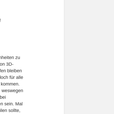
n
nheiten zu
von 3D-
fen bleiben
och für alle
ng kommen.
us, weswegen
bei
en sein. Mal
en sollte,