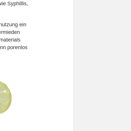
e Syphillis,
enutzung ein
ermieden
materials
kann porenlos