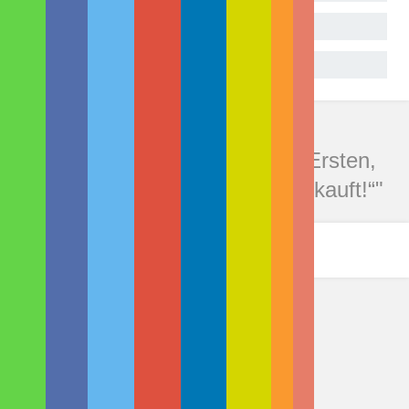
Geht so
Gar nicht
Kommentare zu "Teil 1: „Zum Ersten,
zum Zweiten, zum Dritten – gekauft!“"